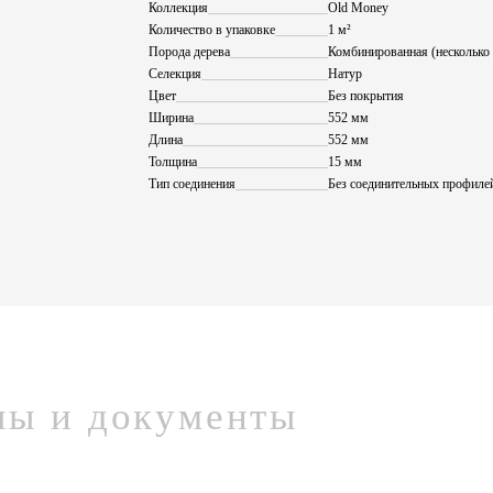
Коллекция
Old Money
Количество в упаковке
1 м²
Порода дерева
Комбинированная (несколько
Селекция
Натур
Цвет
Без покрытия
Ширина
552 мм
Длина
552 мм
Толщина
15 мм
Тип соединения
Без соединительных профиле
лы и документы