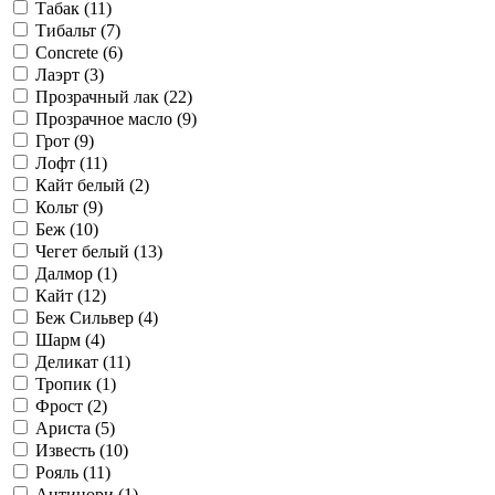
Табак (
11
)
Тибальт (
7
)
Concrete (
6
)
Лаэрт (
3
)
Прозрачный лак (
22
)
Прозрачное масло (
9
)
Грот (
9
)
Лофт (
11
)
Кайт белый (
2
)
Кольт (
9
)
Беж (
10
)
Чегет белый (
13
)
Далмор (
1
)
Кайт (
12
)
Беж Сильвер (
4
)
Шарм (
4
)
Деликат (
11
)
Тропик (
1
)
Фрост (
2
)
Ариста (
5
)
Известь (
10
)
Рояль (
11
)
Антинори (
1
)