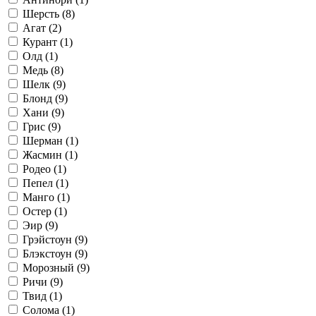
Шерсть (
8
)
Агат (
2
)
Курант (
1
)
Олд (
1
)
Медь (
8
)
Шелк (
9
)
Блонд (
9
)
Хани (
9
)
Грис (
9
)
Шерман (
1
)
Жасмин (
1
)
Родео (
1
)
Пепел (
1
)
Манго (
1
)
Остер (
1
)
Эир (
9
)
Грэйстоун (
9
)
Блэкстоун (
9
)
Морозный (
9
)
Ричи (
9
)
Твид (
1
)
Солома (
1
)