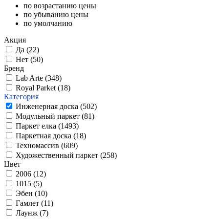
по возрастанию цены
по убыванию цены
по умолчанию
Акция
Да (
22
)
Нет (
50
)
Бренд
Lab Arte (
348
)
Royal Parket (
18
)
Категория
Инженерная доска (
502
)
Модульный паркет (
81
)
Паркет елка (
1493
)
Паркетная доска (
18
)
Техномассив (
609
)
Художественный паркет (
258
)
Цвет
2006 (
12
)
1015 (
5
)
Эбен (
10
)
Гамлет (
11
)
Лаунж (
7
)