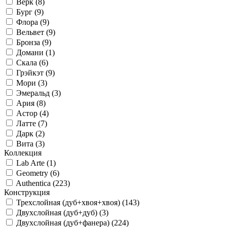
Верк (
8
)
Бург (
9
)
Флора (
9
)
Вельвет (
9
)
Бронза (
9
)
Домани (
1
)
Скала (
6
)
Грэйкэт (
9
)
Мори (
3
)
Эмеральд (
3
)
Ария (
8
)
Астор (
4
)
Латте (
7
)
Дарк (
2
)
Вита (
3
)
Коллекция
Lab Arte (
1
)
Geometry (
6
)
Authentica (
223
)
Конструкция
Трехслойная (дуб+хвоя+хвоя) (
143
)
Двухслойная (дуб+дуб) (
3
)
Двухслойная (дуб+фанера) (
224
)