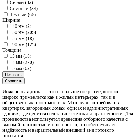
Серый (
32
)
Светлый (
34
)
Темный (
66
)
Ширина
140 мм (
2
)
150 мм (
205
)
155 мм (
18
)
190 мм (
125
)
Толщина
13 мм (
18
)
14 мм (
270
)
15 мм (
62
)
Показать
Сбросить
Инженерная доска — это напольное покрытие, которое
широко применяется как в жилых интерьерах, так и в
общественных пространствах. Материал востребован в
квартирах, загородных домах, офисах и административных
зданиях, где ценится сочетание эстетики и практичности. Для
производства используется древесина отборного качества с
высокой плотностью и прочностью, что обеспечивает
надёжность и выразительный внешний вид готового
покрытия.