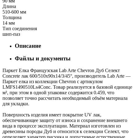
90 мм
Длина
510-600 мм
Толщина
14 мм
Тип соединения
шип-паз
Описание
Файлы и документы
Паркет Елка Французская Lab Arte Chevron Дуб Селект
Concrete лак 600/510х90х14/3/45°, производитель Lab Arte —
Паркет елка из коллекции Chevron с артикулом
LMFS1490510Ls4Conc. Товар реализуется в базовой единице
м², при этом в одной упаковке содержится 0.459, что
позволяет точно рассчитать необходимый объём материала
для укладки.
Поверхность изделия имеет покрытие UV лак,
обеспечивающее защиту от износа и сохранение внешнего
вида в процессе эксплуатации. Материал изготовлен из
древесины породы Дуб и относится к селекции Селект, что
определяет характер рисунка и допустимые естественные