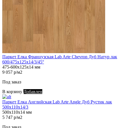
Паркет Елка Французская Lab Arte Chevron Дуб Натур лак
600/475х125х14/3/45°
475-600х125х14 мм
9 057 р/м2
Под заказ
В корзину
Добавлен
Паркет Елка Английская Lab Arte Angle Дуб Рустик лак
500х110х14/3
500х110х14 мм
5 747 р/м2
Под заказ