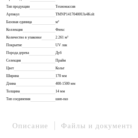
Тип продукции
Техномассив
Артикул
TMNP14170400Uls4Kolt
Базовая единица
м²
Коллекция
Флекс
Количество в упаковке
2.261 м²
Покрытие
UV лак
Порода дерева
Дуб
Селекция
Прайм
Цвет
Кольт
Ширина
170 мм
Длина
400-1500 мм
Толщина
14 мм
Тип соединения
шип-паз
Описание
Файлы и документы