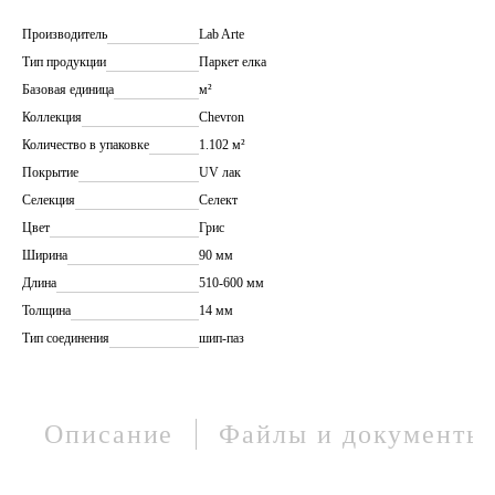
Производитель
Lab Arte
Тип продукции
Паркет елка
Базовая единица
м²
Коллекция
Chevron
Количество в упаковке
1.102 м²
Покрытие
UV лак
Селекция
Селект
Цвет
Грис
Ширина
90 мм
Длина
510-600 мм
Толщина
14 мм
Тип соединения
шип-паз
Описание
Файлы и документы