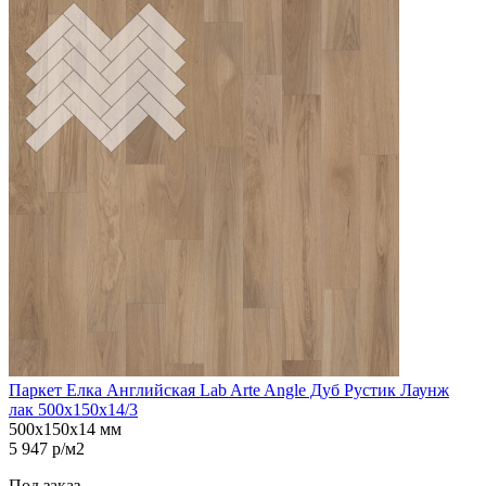
Паркет Елка Английская Lab Arte Angle Дуб Рустик Лаунж
лак 500х150х14/3
500х150х14 мм
5 947 р/м2
Под заказ