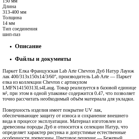
150 мм
Длина
313-400 мм
Толщина
14 мм
Тип соединения
шип-паз
Описание
Файлы и документы
Паркет Елка Французская Lab Arte Chevron Дуб Натур Лаунж
лак 400/313х150х14/3/60°, производитель Lab Arte — Паркет
елка из коллекции Chevron с артикулом
LMFN14150313Ls4Laug. Товар реализуется в базовой единице
м², при этом в одной упаковке содержится 0.47, что позволяет
точно рассчитать необходимый объём материала для укладки.
Поверхность изделия имеет покрытие UV лак,
обеспечивающее защиту от износа и сохранение внешнего
вида в процессе эксплуатации. Материал изготовлен из
древесины породы Дуб и относится к селекции Натур, что
определяет характер рисунка и допустимые естественные
особенности древесины. Цветовое решение — Бежевый,