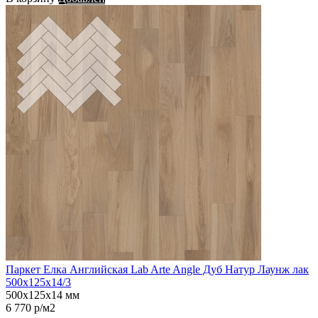
Паркет Елка Английская Lab Arte Angle Дуб Натур Лаунж лак
500х125х14/3
500х125х14 мм
6 770 р/м2