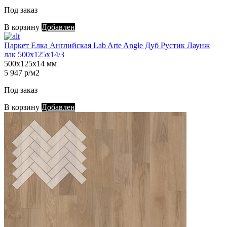
Под заказ
В корзину
Добавлен
Паркет Елка Английская Lab Arte Angle Дуб Рустик Лаунж
лак 500х125х14/3
500х125х14 мм
5 947 р/м2
Под заказ
В корзину
Добавлен