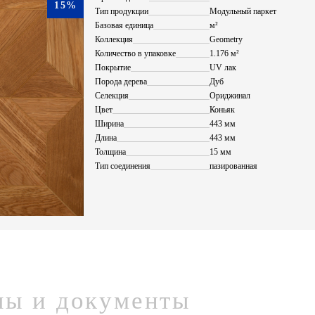
15%
Тип продукции
Модульный паркет
Базовая единица
м²
Коллекция
Geometry
Количество в упаковке
1.176 м²
Покрытие
UV лак
Порода дерева
Дуб
Селекция
Ориджинал
Цвет
Коньяк
Ширина
443 мм
Длина
443 мм
Толщина
15 мм
Тип соединения
пазированная
лы и документы