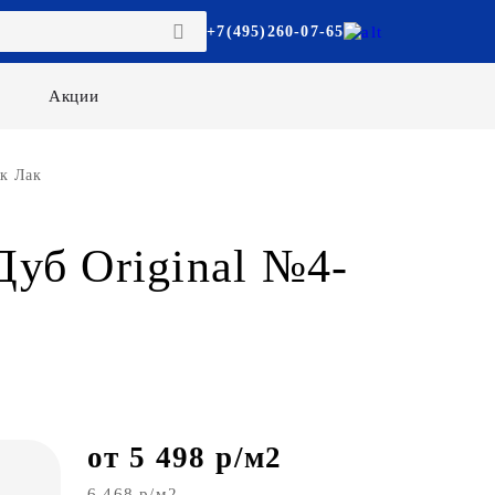
+7(495)260-07-65
Акции
як Лак
уб Original №4-
от 5 498 р/м2
6 468 р/м2