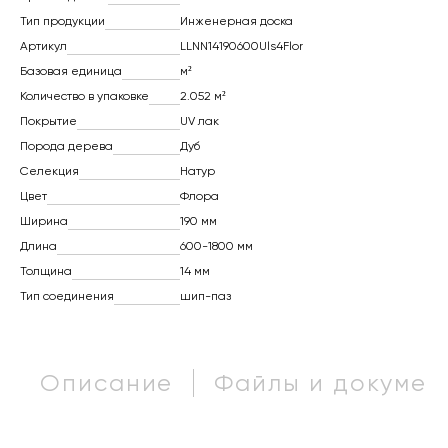
Тип продукции
Инженерная доска
Артикул
LLNN14190600Uls4Flor
Базовая единица
м²
Количество в упаковке
2.052 м²
Покрытие
UV лак
Порода дерева
Дуб
Селекция
Натур
Цвет
Флора
Ширина
190 мм
Длина
600-1800 мм
Толщина
14 мм
Тип соединения
шип-паз
Описание
Файлы и докумен