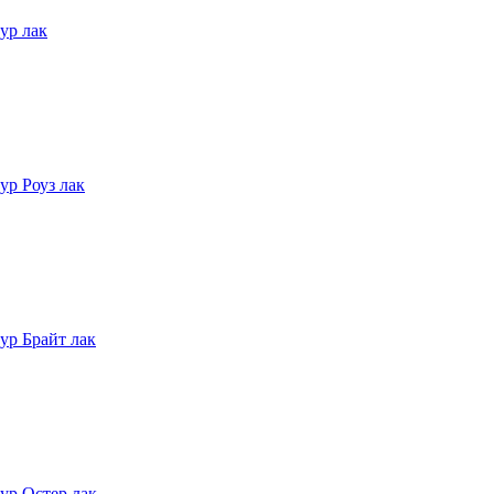
ур лак
ур Роуз лак
ур Брайт лак
ур Остер лак