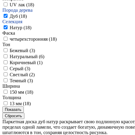
UV лак (
18
)
Порода дерева
Дуб (
18
)
Селекция
Натур (
18
)
Фаска
четырехсторонняя (
18
)
Тон
Бежевый (
3
)
Натуральный (
6
)
Коричневый (
1
)
Серый (
3
)
Светлый (
2
)
Темный (
3
)
Ширина
150 мм (
18
)
Толщина
13 мм (
18
)
Показать
Сбросить
Паркетная доска дуб натур раскрывает свою подлинную красот
пределах одной ламели, что создает богатую, динамичную пов
шпатлюются в тон, сохраняя целостность рисунка.